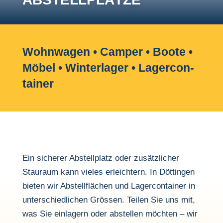
Wohn­wagen • Camper • Boote •
Möbel • Winter­lager • Lager­con­
tainer
Ein sicherer Abstell­platz oder zusätz­li­cher
Stau­raum kann vieles erleich­tern. In Döttingen
bieten wir Abstell­flä­chen und Lager­con­tainer in
unter­schied­li­chen Grössen. Teilen Sie uns mit,
was Sie einla­gern oder abstellen möchten – wir