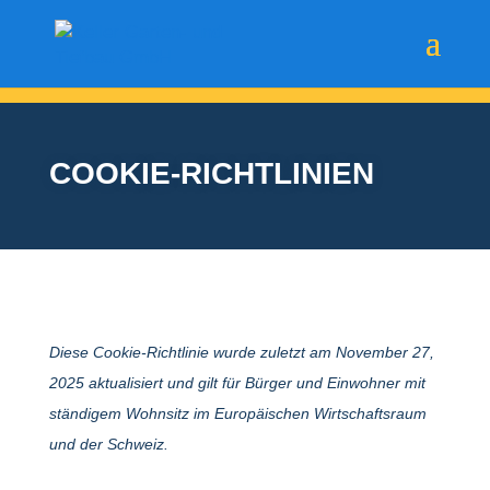
COOKIE-RICHT­LI­NIEN
Diese Cookie-Richt­linie wurde zuletzt am November 27,
2025 aktua­li­siert und gilt für Bürger und Einwohner mit
stän­digem Wohn­sitz im Euro­päi­schen Wirt­schafts­raum
und der Schweiz.