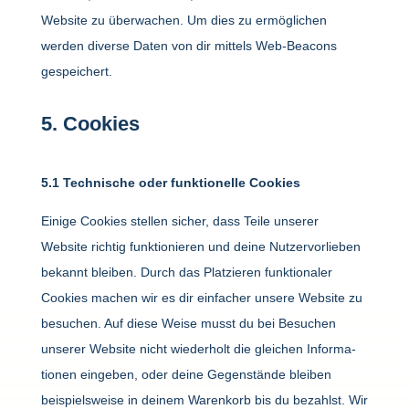
Website zu über­wa­chen. Um dies zu ermög­li­chen
werden diverse Daten von dir mittels Web-Beacons
gespei­chert.
5. Cookies
5.1 Tech­ni­sche oder funk­tio­nelle Cookies
Einige Cookies stellen sicher, dass Teile unserer
Website richtig funk­tio­nieren und deine Nutzer­vor­lieben
bekannt bleiben. Durch das Plat­zieren funk­tio­naler
Cookies machen wir es dir einfa­cher unsere Website zu
besu­chen. Auf diese Weise musst du bei Besu­chen
unserer Website nicht wieder­holt die glei­chen Infor­ma­
tionen eingeben, oder deine Gegen­stände bleiben
beispiels­weise in deinem Waren­korb bis du bezahlst. Wir