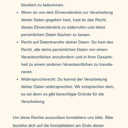
blockiert zu bekommen.
Wenn du uns dein Einver­ständnis zur Verar­bei­tung
deiner Daten gegeben hast, hast du das Recht,
dieses Einver­ständnis zu wider­rufen und deine
persön­li­chen Daten löschen zu lassen.
Recht auf Daten­transfer deiner Daten: Du hast das
Recht, alle deine persön­li­chen Daten von einem
Verant­wort­li­chen anzu­for­dern und in ihrer Gesamt­
heit zu einem anderen Verant­wort­li­chen zu trans­fe­
rieren.
Wider­spruchs­recht: Du kannst der Verar­bei­tung
deiner Daten wider­spre­chen. Wir entspre­chen dem,
es sei denn es gibt berech­tigte Gründe für die
Verar­bei­tung.
Um diese Rechte auszu­üben kontak­tiere uns bitte. Bitte
beziehe dich auf die Kontakt­daten am Ende dieser