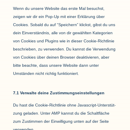
sons­
Wenn du unsere Website das erste Mal besuchst,
tiges
zeigen wir dir ein Pop-Up mit einer Erklä­rung über
Cookies. Sobald du auf “Spei­chern” klickst, gibst du uns
dein Einver­ständnis, alle von dir gewählten Kate­go­rien
von Cookies und Plugins wie in dieser Cookie-Richt­linie
beschrieben, zu verwenden. Du kannst die Verwen­dung
von Cookies über deinen Browser deak­ti­vieren, aber
bitte beachte, dass unsere Website dann unter
Umständen nicht richtig funk­tio­niert.
7.1 Verwalte deine Zustim­mungs­ein­stel­lungen
Du hast die Cookie-Richt­linie ohne Java­script-Unter­stüt­
zung geladen. Unter AMP kannst du die Schalt­fläche
zum Zustimmen der Einwil­li­gung unten auf der Seite
verwenden.