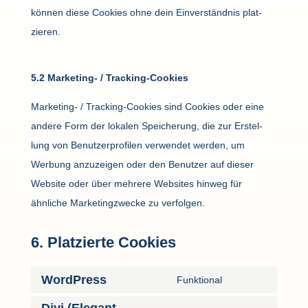
können diese Cookies ohne dein Einver­ständnis plat­
zieren.
5.2 Marke­ting- / Tracking-Cookies
Marke­ting- / Tracking-Cookies sind Cookies oder eine
andere Form der lokalen Spei­che­rung, die zur Erstel­
lung von Benut­zer­pro­filen verwendet werden, um
Werbung anzu­zeigen oder den Benutzer auf dieser
Website oder über mehrere Websites hinweg für
ähnliche Marke­ting­zwecke zu verfolgen.
6. Plat­zierte Cookies
Word­Press
Funk­tional
Consent