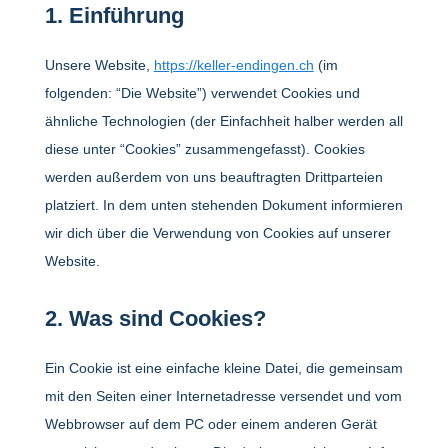
1. Einfüh­rung
Unsere Website,
https://keller-endingen.ch
(im
folgenden: “Die Website”) verwendet Cookies und
ähnliche Tech­no­lo­gien (der Einfach­heit halber werden all
diese unter “Cookies” zusam­men­ge­fasst). Cookies
werden außerdem von uns beauf­tragten Dritt­par­teien
plat­ziert. In dem unten stehenden Doku­ment infor­mieren
wir dich über die Verwen­dung von Cookies auf unserer
Website.
2. Was sind Cookies?
Ein Cookie ist eine einfache kleine Datei, die gemeinsam
mit den Seiten einer Inter­net­adresse versendet und vom
Webbrowser auf dem PC oder einem anderen Gerät