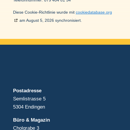
Tele­fon­nummer: 079 404 81 54
Diese Cookie-Richt­linie wurde mit
cookiedatabase.org
am August 5, 2026 synchro­ni­siert.
Post­adresse
Semlistrasse 5
5304 Endingen
Büro & Magazin
Chol­grabe 3